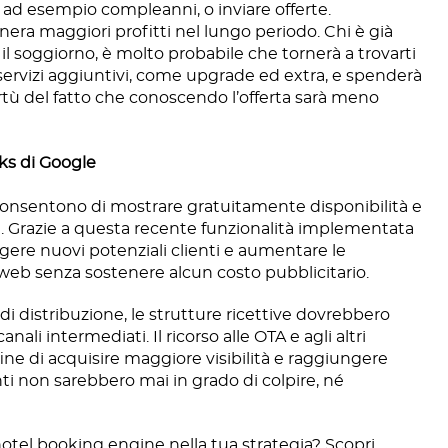
 ad esempio compleanni, o inviare offerte.
enera maggiori profitti nel lungo periodo. Chi è già
il soggiorno, è molto probabile che tornerà a trovarti
ervizi aggiuntivi, come upgrade ed extra, e spenderà
rtù del fatto che conoscendo l’offerta sarà meno
nks di Google
consentono di mostrare gratuitamente disponibilità e
el. Grazie a questa recente funzionalità implementata
gere nuovi potenziali clienti e aumentare le
 web senza sostenere alcun costo pubblicitario.
i distribuzione, le strutture ricettive dovrebbero
canali intermediati. Il ricorso alle OTA e agli altri
fine di acquisire maggiore visibilità e raggiungere
nti non sarebbero mai in grado di colpire, né
otel booking engine nella tua strategia? Scopri