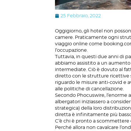
25 Febbraio, 2022
Oggigiorno, gli hotel non possono
camere. Praticamente ogni strutt
viaggio online come booking.com
l’occupazione.
Tuttavia, in questi due anni di p
abbiamo assistito a un aumento d
intermediate. Ciò è dovuto al fat
diretto con le strutture ricettiv
riguardo le misure anti-covid e 
alle politiche di cancellazione.
Secondo Phocuswire, l’enorme aum
albergatori iniziassero a conside
strategica) della loro distribuzio
diretta è infinitamente più bas
C’è chi è pronto a scommettere
Perché allora non cavalcare l’ond