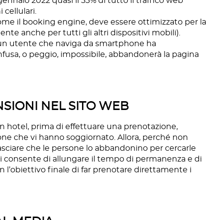
ennaio 2022 quasi il 55% di tutto il traffico web
 cellulari.
come il booking engine, deve essere ottimizzato per la
te anche per tutti gli altri dispositivi mobili).
 un utente che naviga da smartphone ha
fusa, o peggio, impossibile, abbandonerà la pagina
ENSIONI NEL SITO WEB
 un hotel, prima di effettuare una prenotazione,
one che vi hanno soggiornato. Allora, perché non
lasciare che le persone lo abbandonino per cercarle
 ti consente di allungare il tempo di permanenza e di
l’obiettivo finale di far prenotare direttamente i