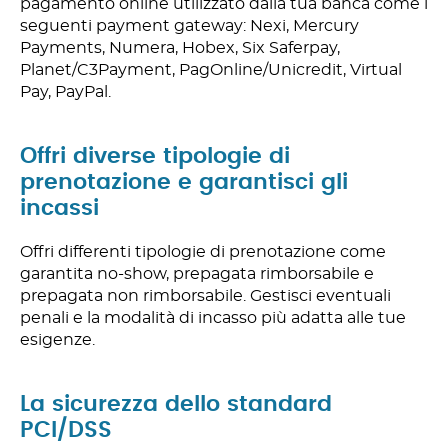
pagamento online utilizzato dalla tua banca come i
seguenti payment gateway: Nexi, Mercury
Payments, Numera, Hobex, Six Saferpay,
Planet/C3Payment, PagOnline/Unicredit, Virtual
Pay, PayPal.
Offri diverse tipologie di
prenotazione e garantisci gli
incassi
Offri differenti tipologie di prenotazione come
garantita no-show, prepagata rimborsabile e
prepagata non rimborsabile. Gestisci eventuali
penali e la modalità di incasso più adatta alle tue
esigenze.
La sicurezza dello standard
PCI/DSS