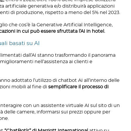
a artificiale generativa e/o distribuirà applicazioni
bienti di produzione, rispetto a meno del 5% nel 2023.
 che cos’è la Generative Artificial Intelligence,
cazioni in cui può essere sfruttata l’AI in hotel.
uali basati su AI
limentati dall’AI stanno trasformando il panorama
 miglioramenti nell’assistenza ai clienti e
no adottato l’utilizzo di chatbot AI all’interno delle
ioni mobili al fine di
semplificare il processo di
nteragire con un assistente virtuale AI sul sito di un
ità delle camere, informarsi sui prezzi oppure per
one.
ot
“ChatBotlr” di Marriott International
attivo su