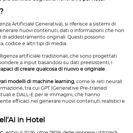
I?
enza Artificiale Generativa), si riferisce a sistemi di
i generare nuovi contenuti, dati o informazioni che non
ti di addestramento originali. Questi possono
 codice e altri tipi di media.
igenza artificiale tradizionali, che sono progettati
spondere a input basandosi su dati preesistenti, i
capaci di creare qualcosa di nuovo e originale
.
vari modelli di machine learning
, come le reti neurali
sformazione, tra cui GPT (Generative Pre-trained
stuali e DALL-E per le immagini, che hanno
nte efficaci nel generare nuovi contenuti realistici e
ll’AI in Hotel
c.
, entro il 2026, oltre l’80% delle imprese utilizzerà