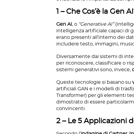
1 – Che Cos’è la Gen A
Gen AI
, o
“Generative AI”
(Intellig
intelligenza artificiale capaci d
erano presenti all’interno dei da
includere testo, immagini, musica,
Diversamente dai sistemi di intell
per riconoscere, classificare o ri
sistemi generativi sono, invece,
Queste tecnologie si basano su
artificiali GAN e i modelli di tra
Transformer) per gli elementi te
dimostrato di essere particolarme
convincenti.
2 – Le 5 Applicazioni de
Secondo l’
indagine di Gartner, In