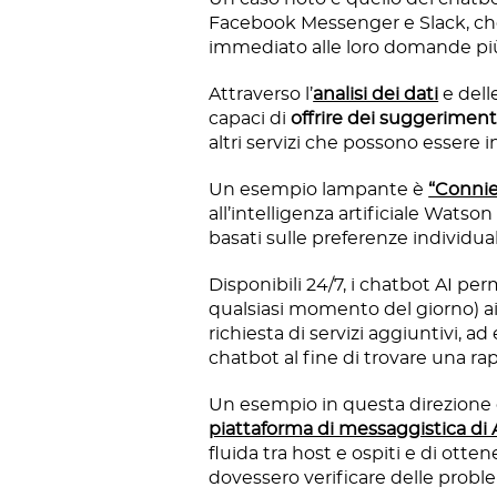
Facebook Messenger e Slack, che 
immediato alle loro domande più
Attraverso l’
analisi dei dati
e delle
capaci di
offrire dei suggeriment
altri servizi che possono essere in
Un esempio lampante è
“Connie
all’intelligenza artificiale Watson
basati sulle preferenze individuali
Disponibili 24/7, i chatbot AI pe
qualsiasi momento del giorno) ai v
richiesta di servizi aggiuntivi, a
chatbot al fine di trovare una ra
Un esempio in questa direzione 
piattaforma di messaggistica di
fluida tra host e ospiti e di otte
dovessero verificare delle probl