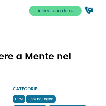
richiedi una demo
nere a Mente nel
CATEGORIE
CRM
Booking Engine