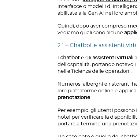
interfacce o modelli di intelligenz
abilitate alla Gen AI nei loro am
Quindi, dopo aver compreso meglio
vediamo quali sono alcune
appli
2.1 – Chatbot e assistenti virt
I
chatbot
e gli
assistenti virtuali
a
dell’ospitalità, portando notevoli
nell’efficienza delle operazioni.
Numerosi alberghi e ristoranti han
loro piattaforme online e applicaz
prenotazione
.
Per esempio, gli utenti possono i
hotel per verificare la disponibil
portare a termine una prenotazi
Un caso noto è quello del chatb