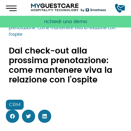
richiedi una demo
Home
»
Blog
»
CRM
»
Dal check-out alla prossima
prenotazione: come mantenere viva la relazione con
l’ospite
Dal check-out alla
prossima prenotazione:
come mantenere viva la
relazione con l’ospite
CRM